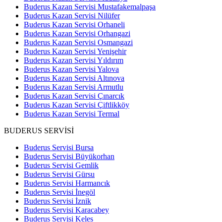
Buderus Kazan Servisi Mustafakemalpaşa
Buderus Kazan Servisi Nilüfer
Buderus Kazan Servisi Orhaneli
Buderus Kazan Servisi Orhangazi
Buderus Kazan Servisi Osmangazi
Buderus Kazan Servisi Yenişehir
Buderus Kazan Servisi Yıldırım
Buderus Kazan Servisi Yalova
Buderus Kazan Servisi Altınova
Buderus Kazan Servisi Armutlu
Buderus Kazan Servisi Çınarcık
Buderus Kazan Servisi Çiftlikköy
Buderus Kazan Servisi Termal
BUDERUS SERVİSİ
Buderus Servisi Bursa
Buderus Servisi Büyükorhan
Buderus Servisi Gemlik
Buderus Servisi Gürsu
Buderus Servisi Harmancık
Buderus Servisi İnegöl
Buderus Servisi İznik
Buderus Servisi Karacabey
Buderus Servisi Keles