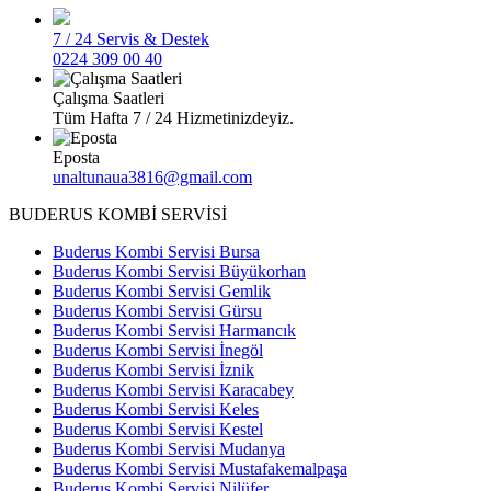
7 / 24 Servis & Destek
0224 309 00 40
Çalışma Saatleri
Tüm Hafta 7 / 24 Hizmetinizdeyiz.
Eposta
unaltunaua3816@gmail.com
BUDERUS KOMBİ SERVİSİ
Buderus Kombi Servisi Bursa
Buderus Kombi Servisi Büyükorhan
Buderus Kombi Servisi Gemlik
Buderus Kombi Servisi Gürsu
Buderus Kombi Servisi Harmancık
Buderus Kombi Servisi İnegöl
Buderus Kombi Servisi İznik
Buderus Kombi Servisi Karacabey
Buderus Kombi Servisi Keles
Buderus Kombi Servisi Kestel
Buderus Kombi Servisi Mudanya
Buderus Kombi Servisi Mustafakemalpaşa
Buderus Kombi Servisi Nilüfer