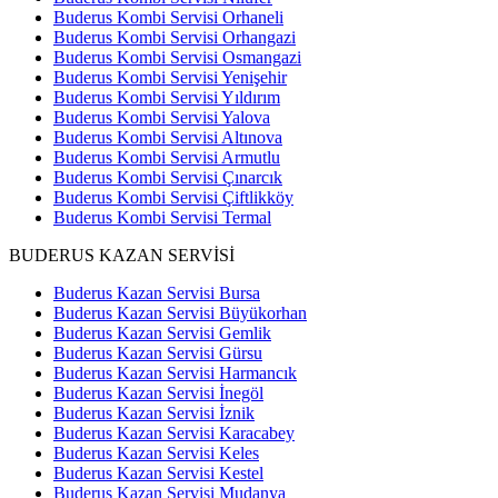
Buderus Kombi Servisi Orhaneli
Buderus Kombi Servisi Orhangazi
Buderus Kombi Servisi Osmangazi
Buderus Kombi Servisi Yenişehir
Buderus Kombi Servisi Yıldırım
Buderus Kombi Servisi Yalova
Buderus Kombi Servisi Altınova
Buderus Kombi Servisi Armutlu
Buderus Kombi Servisi Çınarcık
Buderus Kombi Servisi Çiftlikköy
Buderus Kombi Servisi Termal
BUDERUS KAZAN SERVİSİ
Buderus Kazan Servisi Bursa
Buderus Kazan Servisi Büyükorhan
Buderus Kazan Servisi Gemlik
Buderus Kazan Servisi Gürsu
Buderus Kazan Servisi Harmancık
Buderus Kazan Servisi İnegöl
Buderus Kazan Servisi İznik
Buderus Kazan Servisi Karacabey
Buderus Kazan Servisi Keles
Buderus Kazan Servisi Kestel
Buderus Kazan Servisi Mudanya